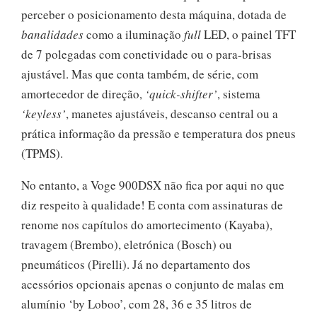
perceber o posicionamento desta máquina, dotada de
banalidades
como a iluminação
full
LED, o painel TFT
de 7 polegadas com conetividade ou o para-brisas
ajustável. Mas que conta também, de série, com
amortecedor de direção,
‘quick-shifter’
, sistema
‘keyless’
, manetes ajustáveis, descanso central ou a
prática informação da pressão e temperatura dos pneus
(TPMS).
No entanto, a Voge 900DSX não fica por aqui no que
diz respeito à qualidade! E conta com assinaturas de
renome nos capítulos do amortecimento (Kayaba),
travagem (Brembo), eletrónica (Bosch) ou
pneumáticos (Pirelli). Já no departamento dos
acessórios opcionais apenas o conjunto de malas em
alumínio ‘by Loboo’, com 28, 36 e 35 litros de