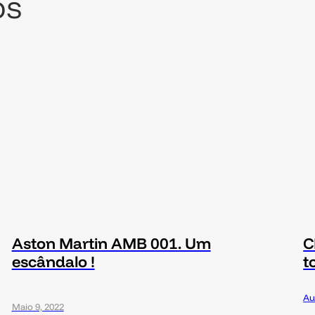
os
Aston Martin AMB 001. Um
C
escândalo !
t
Au
Maio 9, 2022