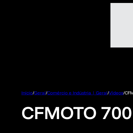
Início
/
Geral
/
Comércio e Indústria | Geral
/
Vídeos
/
CFM
CFMOTO 700M