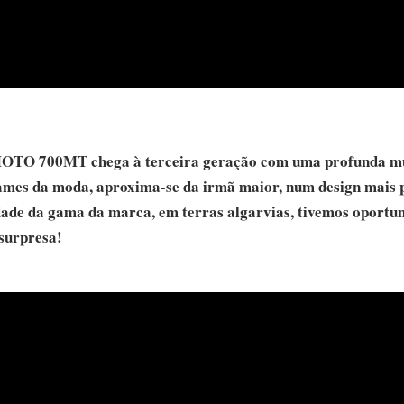
MOTO 700MT chega à terceira geração com uma profunda mu
ames da moda, aproxima-se da irmã maior, num design mais 
dade da gama da marca, em terras algarvias, tivemos oportu
 surpresa!