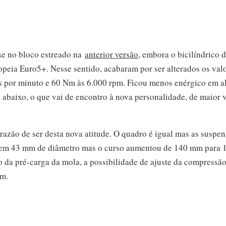
 no bloco estreado na
anterior versão
, embora o bicilíndrico 
ropeia Euro5+. Nesse sentido, acabaram por ser alterados os val
es por minuto e 60 Nm às 6.000 rpm. Ficou menos enérgico em a
abaixo, o que vai de encontro à nova personalidade, de maior v
 razão de ser desta nova atitude. O quadro é igual mas as suspen
tem 43 mm de diâmetro mas o curso aumentou de 140 mm para 1
 da pré-carga da mola, a possibilidade de ajuste da compressã
mm.