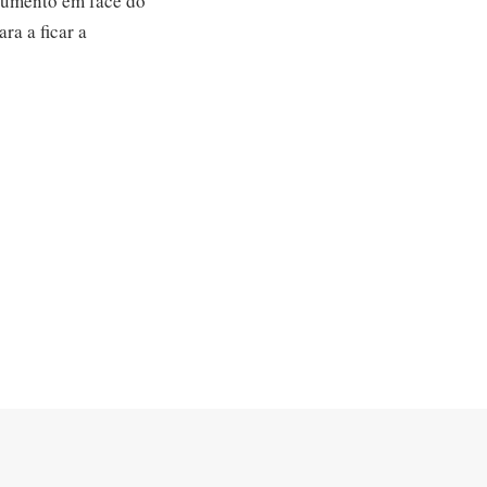
rgumento em face do
ra a ficar a