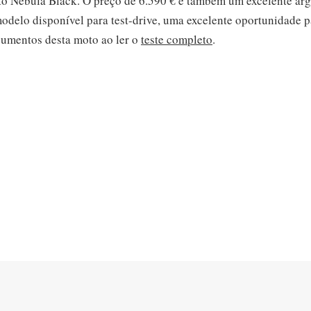
eto Nebula Black. O preço de 6.590 € é também um excelente a
odelo disponível para test-drive, uma excelente oportunidade pa
rgumentos desta moto ao ler o
teste completo
.