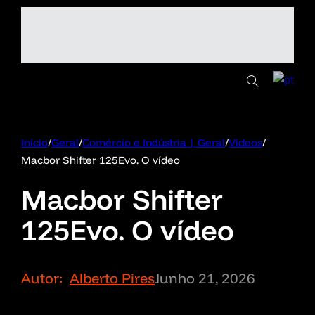
Início
/
Geral
/
Comércio e Indústria | Geral
/
Vídeos
/
Macbor Shifter 125Evo. O vídeo
Macbor Shifter
125Evo. O vídeo
Autor:
Alberto Pires
Junho 21, 2026