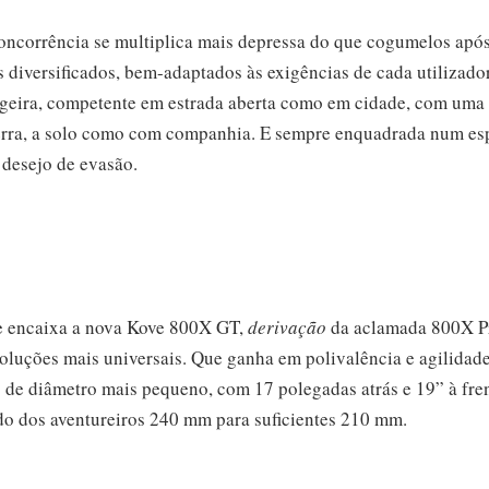
oncorrência se multiplica mais depressa do que cogumelos após
 diversificados, bem-adaptados às exigências de cada utilizado
igeira, competente em estrada aberta como em cidade, com uma 
terra, a solo como com companhia. E sempre enquadrada num esp
 desejo de evasão.
que encaixa a nova Kove 800X GT,
derivação
da aclamada 800X P
soluções mais universais. Que ganha em polivalência e agilidad
 de diâmetro mais pequeno, com 17 polegadas atrás e 19” à fren
do dos aventureiros 240 mm para suficientes 210 mm.