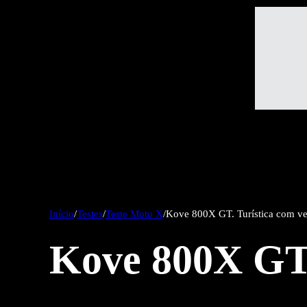
Início
/
Testes
/
Teste Moto X
/
Kove 800X GT. Turística com ve
Kove 800X GT.