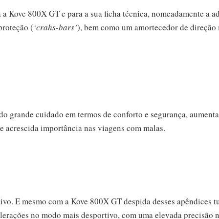
a a Kove 800X GT e para a sua ficha técnica, nomeadamente a a
proteção (
‘crahs-bars’
), bem como um amortecedor de direção
 do grande cuidado em termos de conforto e segurança, aumenta
e acrescida importância nas viagens com malas.
tivo. E mesmo com a Kove 800X GT despida desses apêndices turí
elerações no modo mais desportivo, com uma elevada precisão n