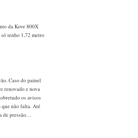
sento da Kove 800X
 só tenho 1,72 metro
ão. Caso do painel
re renovado e nova
sobretudo os avisos
 que não falta. Até
da de pressão…