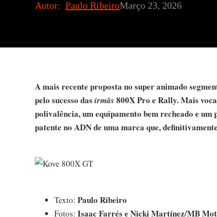
Autor:
Paulo Ribeiro
Março 23, 2026
A mais recente proposta no super animado segment
pelo sucesso das
800X Pro e Rally. Mais vocac
irmãs
polivalência, um equipamento bem recheado e um p
patente no ADN de uma marca que, definitivament
Paulo Ribeiro
Texto:
Isaac Farrés e Nicki Martínez/MB Mo
Fotos: