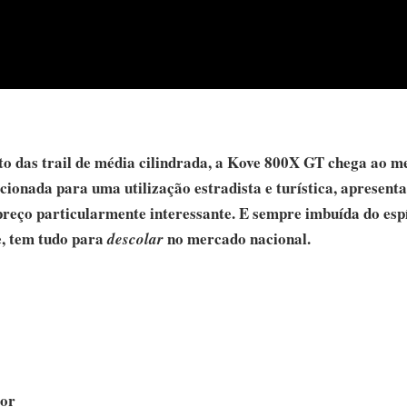
o das trail de média cilindrada, a Kove 800X GT chega ao 
ionada para uma utilização estradista e turística, apresent
reço particularmente interessante. E sempre imbuída do espí
e, tem tudo para
no mercado nacional.
descolar
tor