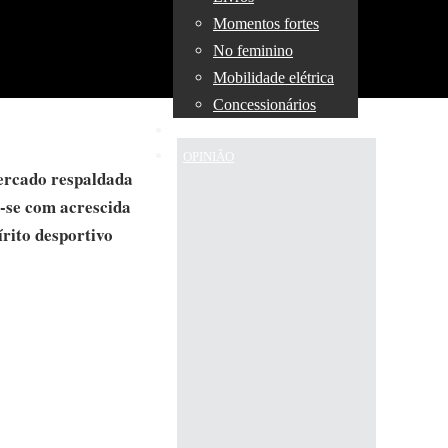
Momentos fortes
No feminino
Mobilidade elétrica
Concessionários
TÉCNICA
OPINIÃO
mercado respaldada
a-se com acrescida
rito desportivo