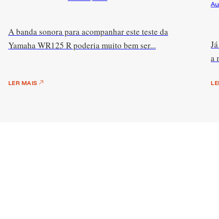
Au
A banda sonora para acompanhar este teste da
Já
Yamaha WR125 R poderia muito bem ser...
a 
LER MAIS
LE