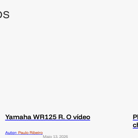
os
Yamaha WR125 R. O vídeo
P
c
Autor:
Paulo Ribeiro
Maio 13, 2026