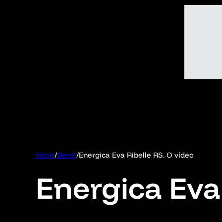
Início
/
Geral
/
Energica Eva Ribelle RS. O vídeo
Energica Eva 