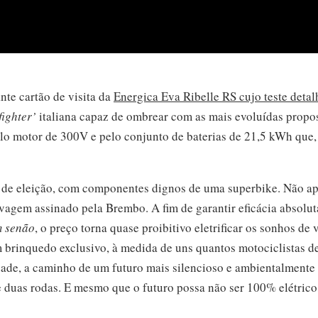
te cartão de visita da
Energica Eva Ribelle RS cujo teste detal
fighter’
italiana capaz de ombrear com as mais evoluídas propos
elo motor de 300V e pelo conjunto de baterias de 21,5 kWh que, 
 de eleição, com componentes dignos de uma superbike. Não a
vagem assinado pela Brembo. A fim de garantir eficácia absolu
m senão
, o preço torna quase proibitivo eletrificar os sonhos de 
 brinquedo exclusivo, à medida de uns quantos motociclistas d
idade, a caminho de um futuro mais silencioso e ambientalmente
 duas rodas. E mesmo que o futuro possa não ser 100% elétrico,