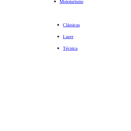
Mototurismo
Clássicas
Lazer
Técnica
Opinião
Contacto
Para qualquer informação ou sugestão, envie e-mail para:
geralmotox@gmail.com