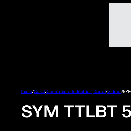
Início
/
Geral
/
Comércio e Indústria | Geral
/
Vídeos
/
SYM
SYM TTLBT 5