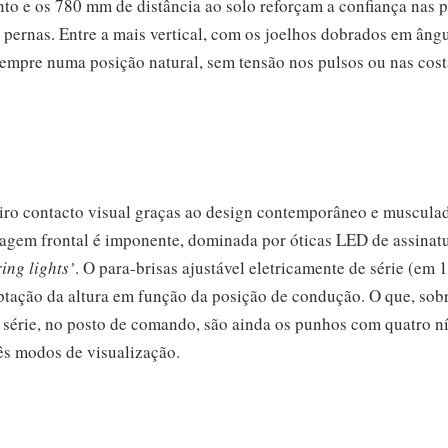
ento e os 780 mm de distância ao solo reforçam a confiança nas 
 pernas. Entre a mais vertical, com os joelhos dobrados em ângu
sempre numa posição natural, sem tensão nos pulsos ou nas cost
o contacto visual graças ao design contemporâneo e musculad
enagem frontal é imponente, dominada por óticas LED de assinat
ing lights’
. O para-brisas ajustável eletricamente de série (e
aptação da altura em função da posição de condução. O que, so
De série, no posto de comando, são ainda os punhos com quatro 
rês modos de visualização.