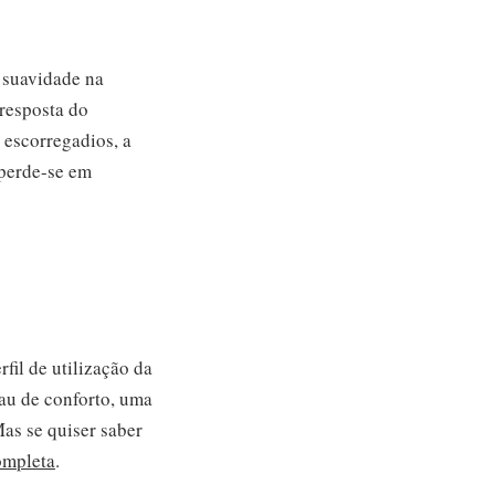
r suavidade na
resposta do
 escorregadios, a
 perde-se em
fil de utilização da
u de conforto, uma
as se quiser saber
ompleta
.