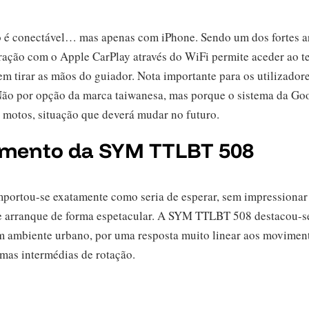
to é conectável… mas apenas com iPhone. Sendo um dos fortes 
ção com o Apple CarPlay através do WiFi permite aceder ao tel
m tirar as mãos do guiador. Nota importante para os utilizador
 Não por opção da marca taiwanesa, mas porque o sistema da Go
 motos, situação que deverá mudar no futuro.
pamento da SYM TTLBT 508
mportou-se exatamente como seria de esperar, sem impressionar 
e arranque de forma espetacular. A SYM TTLBT 508 destacou-se,
em ambiente urbano, por uma resposta muito linear aos moviment
amas intermédias de rotação.