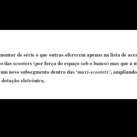
ntar de série o que outras oferecem apenas na lista de aces
argo das scooters (por força do espaço sob o banco) mas que a
r um novo subsegmento dentro das ‘
, ampliando
maxi-scooters’
 dotação eletrónica.