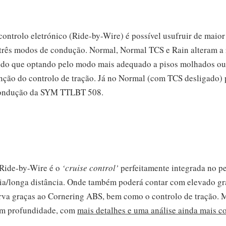
controlo eletrónico (Ride-by-Wire) é possível usufruir de maio
três modos de condução. Normal, Normal TCS e Rain alteram a 
endo que optando pelo modo mais adequado a pisos molhados ou
enção do controlo de tração. Já no Normal (com TCS desligado)
 condução da SYM TTLBT 508.
 Ride-by-Wire é o
‘cruise control’
perfeitamente integrada no per
longa distância. Onde também poderá contar com elevado gra
rva graças ao Cornering ABS, bem como o controlo de tração. M
 em profundidade, com
mais detalhes e uma análise ainda mais c