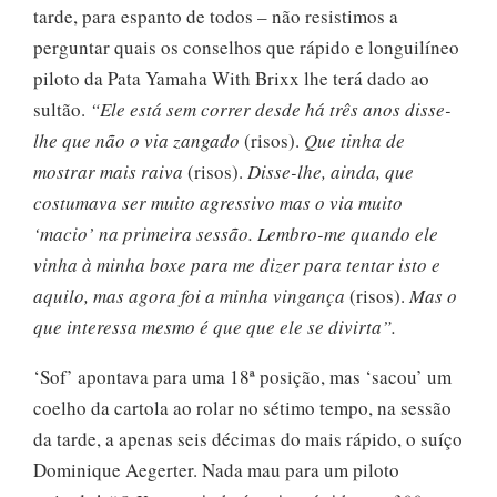
tarde, para espanto de todos – não resistimos a
perguntar quais os conselhos que rápido e longuilíneo
piloto da Pata Yamaha With Brixx lhe terá dado ao
sultão.
“Ele está sem correr desde há três anos disse-
lhe que não o via zangado
(risos).
Que tinha de
mostrar mais raiva
(risos).
Disse-lhe, ainda, que
costumava ser muito agressivo mas o via muito
‘macio’ na primeira sessão. Lembro-me quando ele
vinha à minha boxe para me dizer para tentar isto e
aquilo, mas agora foi a minha vingança
(risos).
Mas o
que interessa mesmo é que que ele se divirta”.
‘Sof’ apontava para uma 18ª posição, mas ‘sacou’ um
coelho da cartola ao rolar no sétimo tempo, na sessão
da tarde, a apenas seis décimas do mais rápido, o suíço
Dominique Aegerter. Nada mau para um piloto