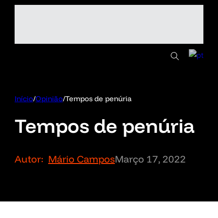
Início
/
Opinião
/
Tempos de penúria
Tempos de penúria
Autor:
Mário Campos
Março 17, 2022