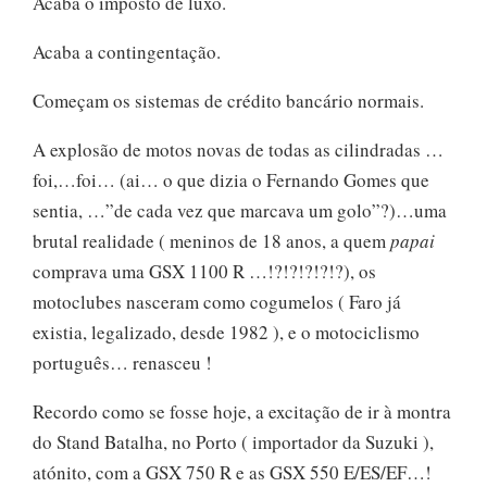
Acaba o imposto de luxo.
Acaba a contingentação.
Começam os sistemas de crédito bancário normais.
A explosão de motos novas de todas as cilindradas …
foi,…foi… (ai… o que dizia o Fernando Gomes que
sentia, …”de cada vez que marcava um golo”?)…uma
brutal realidade ( meninos de 18 anos, a quem
papai
comprava uma GSX 1100 R …!?!?!?!?!?), os
motoclubes nasceram como cogumelos ( Faro já
existia, legalizado, desde 1982 ), e o motociclismo
português… renasceu !
Recordo como se fosse hoje, a excitação de ir à montra
do Stand Batalha, no Porto ( importador da Suzuki ),
atónito, com a GSX 750 R e as GSX 550 E/ES/EF…!