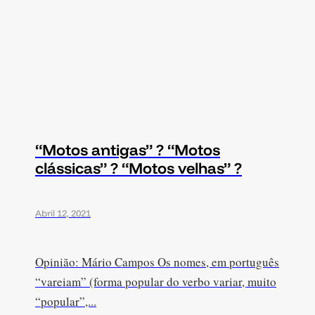
“Motos antigas” ? “Motos
clássicas” ? “Motos velhas” ?
Abril 12, 2021
Opinião: Mário Campos Os nomes, em português
“vareiam” (forma popular do verbo variar, muito
“popular”,...