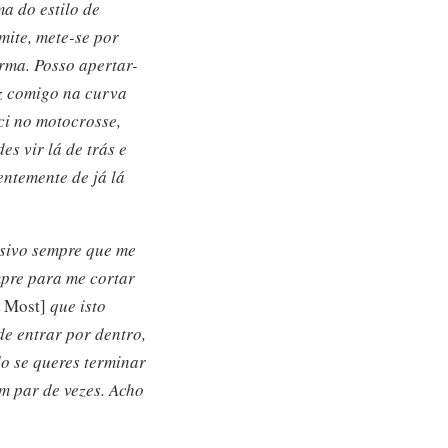
a do estilo de
mite, mete-se por
rma. Posso apertar-
ez comigo na curva
ci no motocrosse,
s vir lá de trás e
entemente de já lá
ssivo sempre que me
mpre para me cortar
m Most]
que isto
de entrar por dentro,
do se queres terminar
um par de vezes. Acho