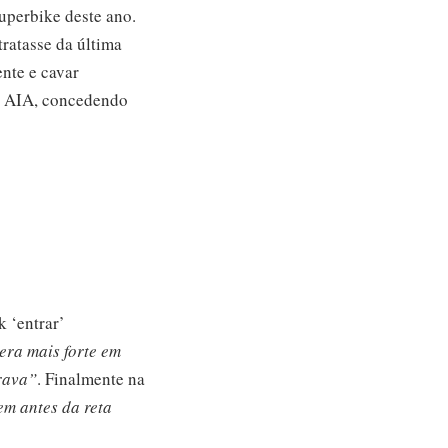
uperbike deste ano.
ratasse da última
nte e cavar
do AIA, concedendo
k ‘entrar’
era mais forte em
rava”
. Finalmente na
m antes da reta