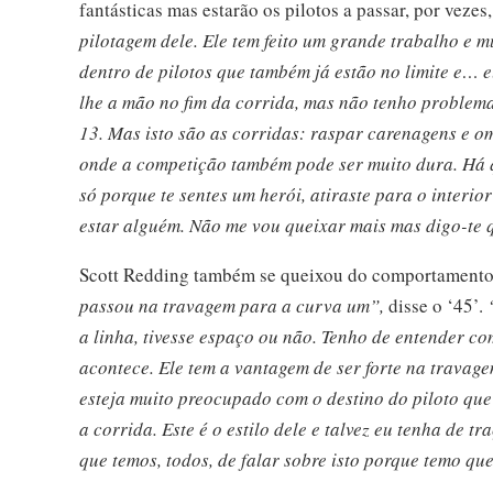
fantásticas mas estarão os pilotos a passar, por vezes
pilotagem dele. Ele tem feito um grande trabalho e mu
dentro de pilotos que também já estão no limite e… 
lhe a mão no fim da corrida, mas não tenho problema
13. Mas isto são as corridas: raspar carenagens e om
onde a competição também pode ser muito dura. Há q
só porque te sentes um herói, atiraste para o inter
estar alguém. Não me vou queixar mais mas digo-te 
Scott Redding também se queixou do comportamento
passou na travagem para a curva um”,
disse o ‘45’.
a linha, tivesse espaço ou não. Tenho de entender co
acontece. Ele tem a vantagem de ser forte na travag
esteja muito preocupado com o destino do piloto que v
a corrida. Este é o estilo dele e talvez eu tenha de
que temos, todos, de falar sobre isto porque temo q