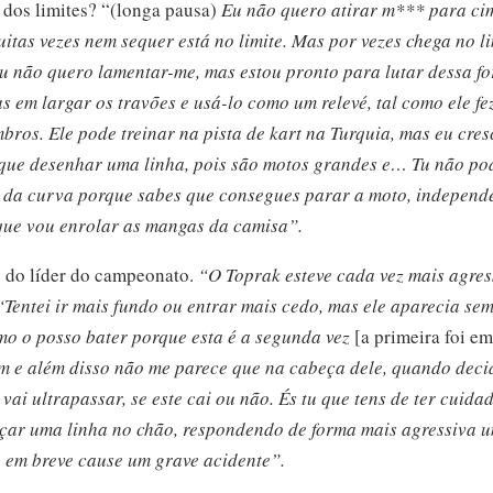
, dos limites? “(longa pausa)
Eu não quero atirar m*** para cim
itas vezes nem sequer está no limite. Mas por vezes chega no li
eu não quero lamentar-me, mas estou pronto para lutar dessa fo
s em largar os travões e usá-lo como um relevé, tal como ele f
bros. Ele pode treinar na pista de kart na Turquia, mas eu cres
ue desenhar uma linha, pois são motos grandes e… Tu não pode
ior da curva porque sabes que consegues parar a moto, independ
que vou enrolar as mangas da camisa”.
 do líder do campeonato.
“O Toprak esteve cada vez mais agre
“Tentei ir mais fundo ou entrar mais cedo, mas ele aparecia se
mo o posso bater porque esta é a segunda vez
[a primeira foi e
em e além disso não me parece que na cabeça dele, quando deci
ai ultrapassar, se este cai ou não. És tu que tens de ter cuida
 traçar uma linha no chão, respondendo de forma mais agressiva 
ue em breve cause um grave acidente”.