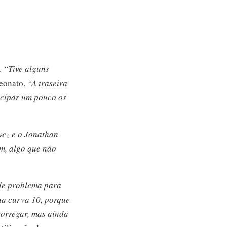
.
“Tive alguns
peonato.
“A traseira
ecipar um pouco os
vez e o Jonathan
om, algo que não
nde problema para
 na curva 10, porque
corregar, mas ainda