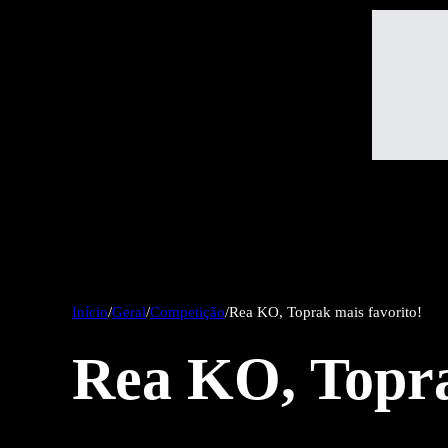
Início
/
Geral
/
Competição
/
Rea KO, Toprak mais favorito!
Rea KO, Topra