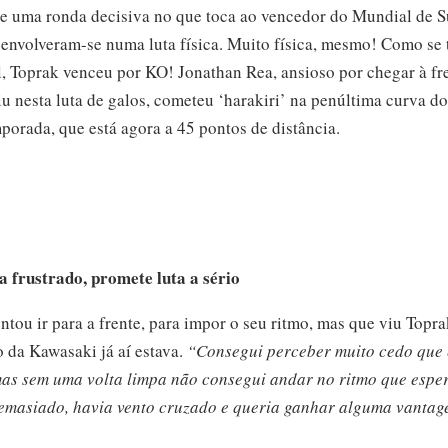
se uma ronda decisiva no que toca ao vencedor do Mundial de S
volveram-se numa luta física. Muito física, mesmo! Como se t
, Toprak venceu por KO! Jonathan Rea, ansioso por chegar à fre
uiu nesta luta de galos, cometeu ‘harakiri’ na penúltima curva 
mporada, que está agora a 45 pontos de distância.
a frustrado, promete luta a sério
tou ir para a frente, para impor o seu ritmo, mas que viu Topra
 da Kawasaki já aí estava.
“Consegui perceber muito cedo que 
as sem uma volta limpa não consegui andar no ritmo que espe
emasiado, havia vento cruzado e queria ganhar alguma vantage