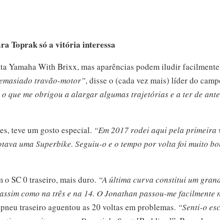
ra Toprak só a vitória interessa
 Pata Yamaha With Brixx, mas aparências podem iludir facilmente
 demasiado travão-motor”
, disse o (cada vez mais) líder do cam
o que me obrigou a alargar algumas trajetórias e a ter de ant
es, teve um gosto especial.
“Em 2017 rodei aqui pela primeira 
tava uma Superbike. Seguiu-o e o tempo por volta foi muito b
 o SC 0 traseiro, mais duro.
“A última curva constitui um gra
r, assim como na três e na 14. O Jonathan passou-me facilmente
pneu traseiro aguentou as 20 voltas em problemas.
“Senti-o es