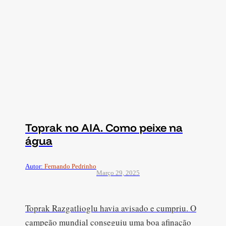
Toprak no AIA. Como peixe na
água
Autor:
Fernando Pedrinho
Março 29, 2025
Toprak Razgatlioglu havia avisado e cumpriu. O
campeão mundial conseguiu uma boa afinação