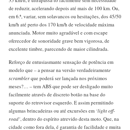
35 km/h, e ultrapassá-lo facilmente sem necessidade
de reduzir, acelerando depois até mais de 100 km. Ou,
em 6.ª, variar, sem solavancos ou hesitações, dos 45/50
km/h até perto dos 170 km/h de velocidade máxima
anunciada. Motor muito agradável e com escape
oferecedor de sonoridade grave bem vigorosa, de
excelente timbre, parecendo de maior cilindrada.
Reforço de entusiasmante sensação de potência em
modelo que – a pensar na versão verdadeirament
e
scrambler
que poderá ser lançada nos próximos
meses?… – tem ABS que pode ser desligado muito
facilmente através de discreto botão na base do
suporte do retrovisor esquerdo. E assim permitindo
algumas brincadeiras ou até excursões em
‘light off-
road’
, dentro do espírito atrevido desta moto. Que, na
cidade como fora dela, é garantia de facilidade e muita