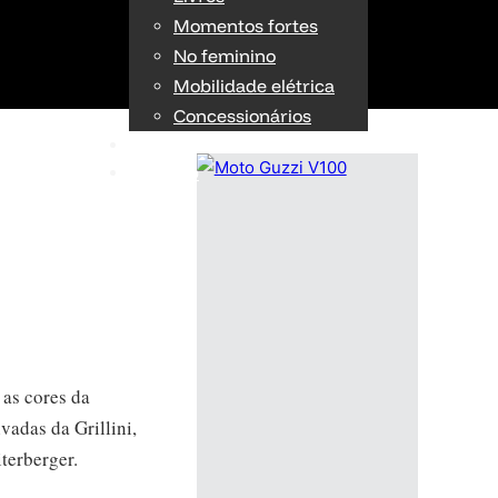
Momentos fortes
No feminino
Mobilidade elétrica
Concessionários
TÉCNICA
OPINIÃO
as cores da
adas da Grillini,
terberger.