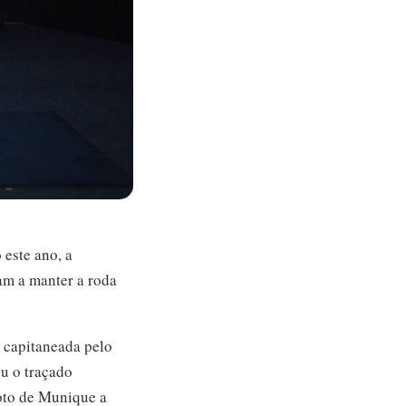
este ano, a
dam a manter a roda
, capitaneada pelo
u o traçado
oto de Munique a