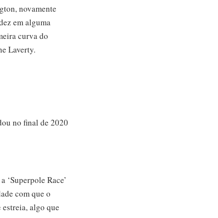
ngton, novamente
idez em alguma
eira curva do
ne Laverty.
ou no final de 2020
 a ‘Superpole Race’
idade com que o
 estreia, algo que