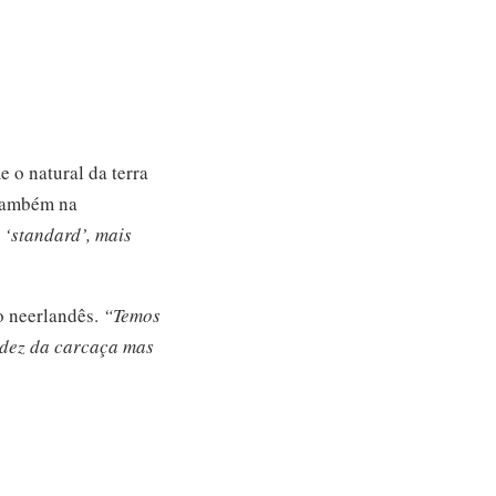
e o natural da terra
também na
 ‘standard’, mais
 o neerlandês.
“Temos
idez da carcaça mas