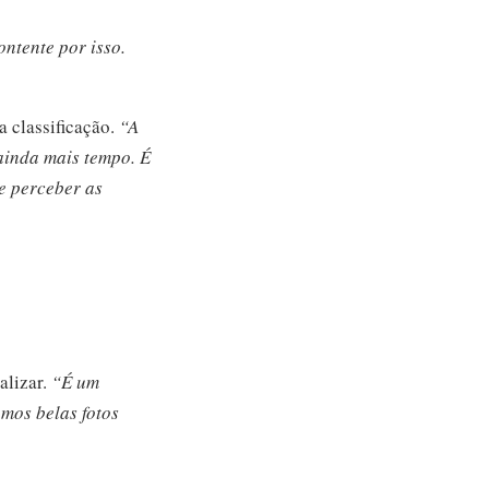
ntente por isso.
 classificação.
“A
 ainda mais tempo. É
de perceber as
alizar.
“É um
emos belas fotos