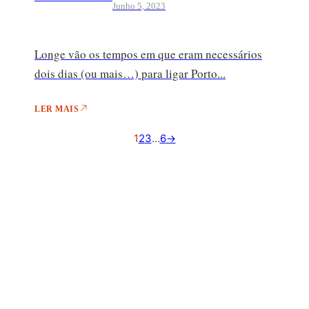
Junho 5, 2023
Longe vão os tempos em que eram necessários
dois dias (ou mais…) para ligar Porto...
LER MAIS
1
2
3
…
6
→